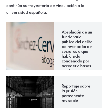
continúa su trayectoria de vinculación a la
universidad española.
Absolución de un
funcionario
público del delito
de revelación de
secretos a que
había sido
condenado por
acceder a bases
de datos
policiales para
conocer datos
personales de un
Reportaje sobre
tercero
la prisión
permanente
revisable