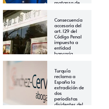
matanza de
Atocha
Consecuencia
accesoria del
art. 129 del
Código Penal
impuesta a
entidad
bancaria
implicada en
blanqueo de
capitales.
Turquía
Comentario
reclama a
de la
España la
sentencia de
extradición de
la Audiencia
dos
Nacional
periodistas
(Sala de lo
disidentes del