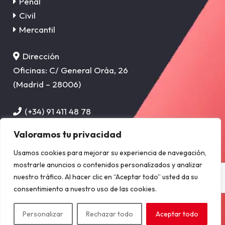
Penal
Civil
Mercantil
Dirección
Oficinas: C/ General Oráa, 26
(Madrid – 28006)
(+34) 91 411 48 78
info@sanchez-cervera.com
Valoramos tu privacidad
Usamos cookies para mejorar su experiencia de navegación,
Políticas de Privacidad
–
Políticas de Cookies
–
Aviso Legal
mostrarle anuncios o contenidos personalizados y analizar
Copyright © 2025 SÁNCHEZ-CERVERA ABOGADOS, S.L.P. CIF:
nuestro tráfico. Al hacer clic en “Aceptar todo” usted da su
B87461513
consentimiento a nuestro uso de las cookies.
Inscrita en el Registro Mercantil de Madrid al Tomo 34.303, Folio
Personalizar
Rechazar todo
Aceptar todo
131, Sección 8, Hoja M-617104.