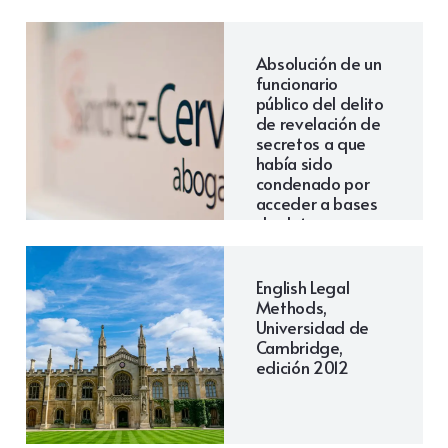
Absolución de un
funcionario
público del delito
de revelación de
secretos a que
había sido
condenado por
acceder a bases
de datos
policiales para
conocer datos
personales de un
English Legal
tercero
Methods,
Universidad de
Cambridge,
edición 2012